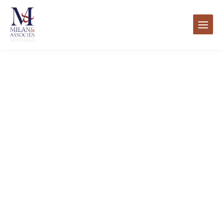
内
容
を
ス
キ
ッ
プ